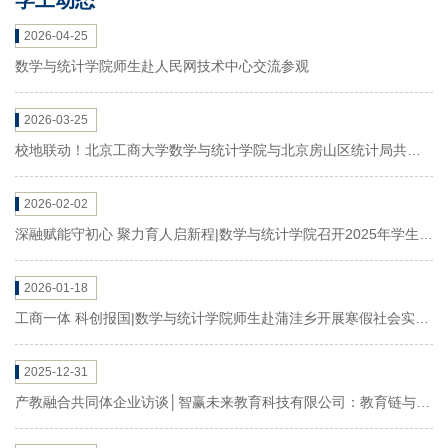
学工动态
2026-04-25
数学与统计学院师生赴人民网技术中心交流参观
2026-03-25
校地联动！北京工商大学数学与统计学院与北京房山区统计局共绘
合作新蓝图
2026-02-02
深融赋能守初心 聚力育人启新程|数学与统计学院召开2025年学生工
作总结会
2026-01-18
工商一体 科创报国|数学与统计学院师生赴蒲洼乡开展寒假社会实践
调研
2025-12-31
产教融合共同体企业访谈│智赢未来教育科技有限公司：教育链与产
业链双链融合——智赢未来教育董事长畅谈数据驱动型人才培养新
模式