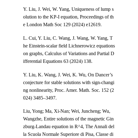
Y. Liu, J. Wei, W. Yang, Uniqueness of lump s
olution to the KP‐I equation, Proceedings of th
e London Math Soc 129 (2024) e12619.
L. Cui, Y. Liu, C. Wang, J. Wang, W. Yang, T
he Einstein-scalar field Lichnerowicz equations
on graphs, Calculus of Variations and Partial D
ifferential Equations 63 (2024) 138.
Y. Liu, K. Wang, J. Wei, K. Wu, On Dancer’s
conjecture for stable solutions with sign-changi
ng nonlinearity, Proc. Amer. Math. Soc. 152 (2
024) 3485–3497.
Liu, Yong; Ma, Xi-Nan; Wei, Juncheng; Wu,
Wangzhe, Entire solutions of the magnetic Gin
zburg-Landau equation in R^4, The Annali del
la Scuola Normale Superiore di Pisa, Classe di