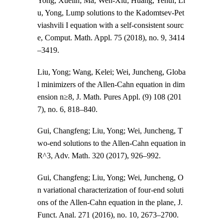
Yong, Xuelin; Ma, Wen-Xiu; Huang, Yehui; Li
u, Yong, Lump solutions to the Kadomtsev-Pet
viashvili I equation with a self-consistent sourc
e, Comput. Math. Appl. 75 (2018), no. 9, 3414
–3419.
Liu, Yong; Wang, Kelei; Wei, Juncheng, Globa
l minimizers of the Allen-Cahn equation in dim
ension n≥8, J. Math. Pures Appl. (9) 108 (201
7), no. 6, 818–840.
Gui, Changfeng; Liu, Yong; Wei, Juncheng, T
wo-end solutions to the Allen-Cahn equation in
R^3, Adv. Math. 320 (2017), 926–992.
Gui, Changfeng; Liu, Yong; Wei, Juncheng,
O
n variational characterization of four-end soluti
ons of the Allen-Cahn equation in the plane, J.
Funct. Anal. 271 (2016), no. 10, 2673–2700.