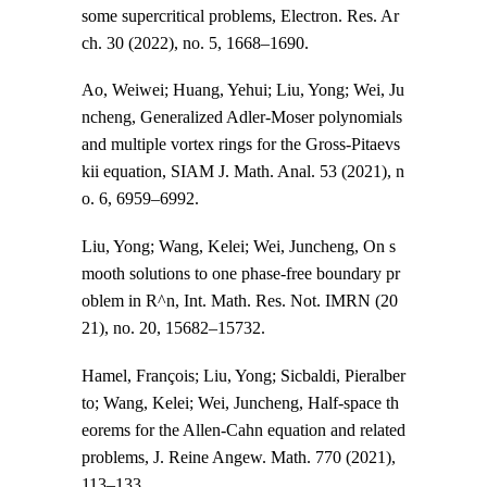
some supercritical problems, Electron. Res. Ar
ch. 30 (2022), no. 5, 1668–1690.
Ao, Weiwei; Huang, Yehui; Liu, Yong; Wei, Ju
ncheng, Generalized Adler-Moser polynomials
and multiple vortex rings for the Gross-Pitaevs
kii equation, SIAM J. Math. Anal. 53 (2021), n
o. 6, 6959–6992.
Liu, Yong; Wang, Kelei; Wei, Juncheng, On s
mooth solutions to one phase-free boundary pr
oblem in R^n, Int. Math. Res. Not. IMRN (20
21), no. 20, 15682–15732.
Hamel, François; Liu, Yong; Sicbaldi, Pieralber
to; Wang, Kelei; Wei, Juncheng, Half-space th
eorems for the Allen-Cahn equation and related
problems, J. Reine Angew. Math. 770 (2021),
113–133.