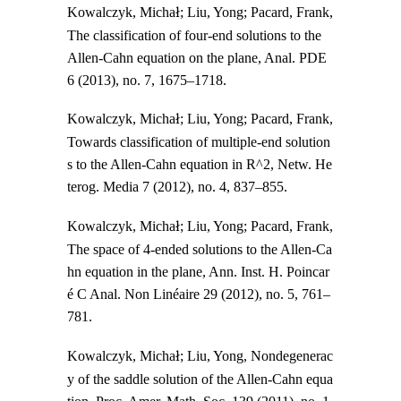
Kowalczyk, Micha
ł
; Liu, Yong; Pacard, Frank,
The classification of four-end solutions to the
Allen-Cahn equation on the plane, Anal. PDE
6 (2013), no. 7, 1675–1718.
Kowalczyk, Micha
ł
; Liu, Yong; Pacard, Frank,
Towards classification of multiple-end solution
s to the Allen-Cahn equation in R^2, Netw. He
terog. Media 7 (2012), no. 4, 837–855.
Kowalczyk, Micha
ł
; Liu, Yong; Pacard, Frank,
The space of 4-ended solutions to the Allen-Ca
hn equation in the plane, Ann. Inst. H. Poincar
é C Anal. Non Linéaire 29 (2012), no. 5, 761–
781.
Kowalczyk, Micha
ł
; Liu, Yong, Nondegenerac
y of the saddle solution of the Allen-Cahn equa