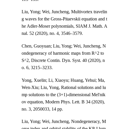
Liu, Yong; Wei, Juncheng, Multivortex travelin
g waves for the Gross-Pitaevskii equation and t
he Adler-Moser polynomials, SIAM J. Math. A
nal. 52 (2020), no. 4, 3546–3579.
Chen, Guoyuan; Liu, Yong; Wei, Juncheng, N
ondegeneracy of harmonic maps from R^2 to
S^2, Discrete Contin. Dyn. Syst. 40 (2020), n
o. 6, 3215–3233.
Yong, Xuelin; Li, Xiaoyu; Huang, Yehui; Ma,
Wen-Xiu; Liu, Yong, Rational solutions and lu
mp solutions to the (3+1)-dimensional Mel'nik
ov equation, Modern Phys. Lett. B 34 (2020),
no. 3, 2050033, 14 pp.
Liu, Yong; Wei, Juncheng, Nondegeneracy, M
orse index and orbital stability of the KP-I lum