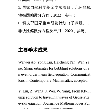
5
.
国家自然科学基金专项项目，几何非线
性椭圆偏微分方程，
2022
，参与；
6.
科技部国家重点研发计划（子课题），
非线性偏微分方程及应用，
2020
，参与。
主要学术成果
Weiwei Ao, Yong Liu, Haicheng Yan, Wen Ya
ng, Sharp estimates for bubbling solutions of a
n even order mean field equation, Communicat
ions in Contemporary Mathematics, accepted.
Y. Liu, Z. Wang, J. Wei, W. Yang, From KP-I l
ump solution to travelling waves of
G
ross-Pita
evskii equation, Journal de Mathématiques Pur