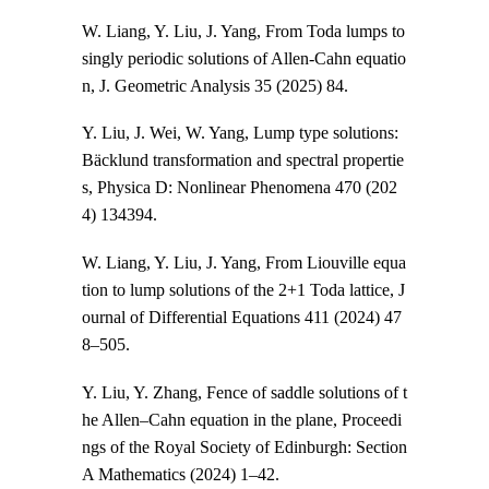
W. Liang, Y. Liu, J. Yang, From Toda lumps to
singly periodic solutions of Allen-Cahn equatio
n, J. Geometric Analysis 35 (2025) 84.
Y. Liu, J. Wei, W. Yang, Lump type solutions:
Bäcklund transformation and spectral propertie
s, Physica D: Nonlinear Phenomena 470 (202
4) 134394.
W. Liang, Y. Liu, J. Yang, From Liouville equa
tion to lump solutions of the 2+1 Toda lattice, J
ournal of Differential Equations 411 (2024) 47
8–505.
Y. Liu, Y. Zhang, Fence of saddle solutions of t
he Allen–Cahn equation in the plane, Proceedi
ngs of the Royal Society of Edinburgh: Section
A Mathematics (2024) 1–42.