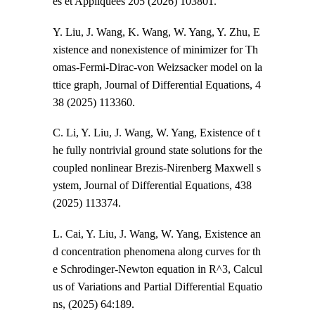
es et Appliquées 205
(2026) 103801
.
Y. Liu, J. Wang, K. Wang, W. Yang, Y. Zhu, E
xistence and nonexistence of minimizer for Th
omas-Fermi-Dirac-von Weizsacker model on la
ttice graph, Journal of Differential Equations, 4
38 (2025)
1133
60.
C. Li, Y. Liu, J. Wang, W. Yang, Existence of t
he fully nontrivial ground state solutions for the
coupled nonlinear Brezis-Nirenberg Maxwell s
ystem, Journal of Differential Equations, 438
(2025)
113374
.
L. Cai, Y. Liu, J. Wang, W. Yang, Existence an
d concentration phenomena along curves for th
e Schrodinger-Newton equation in R^3, Calcul
us of Variations and Partial Differential Equatio
ns, (2025) 64:189.