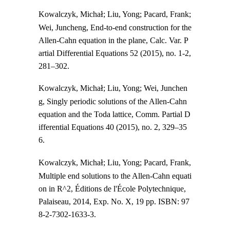
Kowalczyk, Micha
ł
; Liu, Yong; Pacard, Frank;
Wei, Juncheng, End-to-end construction for the
Allen-Cahn equation in the plane, Calc. Var. P
artial Differential Equations 52 (2015), no. 1-2,
281–302.
Kowalczyk, Micha
ł
; Liu, Yong; Wei, Junchen
g, Singly periodic solutions of the Allen-Cahn
equation and the Toda lattice, Comm. Partial D
ifferential Equations 40 (2015), no. 2, 329–35
6.
Kowalczyk, Micha
ł
; Liu, Yong; Pacard, Frank,
Multiple end solutions to the Allen-Cahn equati
on in R^2, Éditions de l'École Polytechnique,
Palaiseau, 2014, Exp. No. X, 19 pp. ISBN: 97
8-2-7302-1633-3.