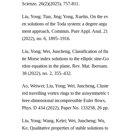
Scienze,
26(2)
(2025)
, 757-811.
Liu, Yong; Tian, Jing; Yong, Xuelin, On the ev
en solutions of the Toda system: a degree argu
ment approach, Commun. Pure Appl. Anal. 21
(2022), no. 6, 1895–1916.
Liu, Yong; Wei, Juncheng, Classification of fin
ite Morse index solutions to the elliptic sine-Go
rdon equation in the plane, Rev. Mat. Iberoam.
38 (2022), no. 2, 355–432.
Ao, Weiwei; Liu, Yong; Wei, Juncheng,
Cluste
red travelling vortex rings to the axisymmetric t
hree-dimensional incompressible Euler flows,
Phys. D 434 (2022), Paper No. 133258, 26 pp.
Liu, Yong; Wang, Kelei; Wei, Juncheng; Wu,
Ke,
Qualitative properties of stable solutions to