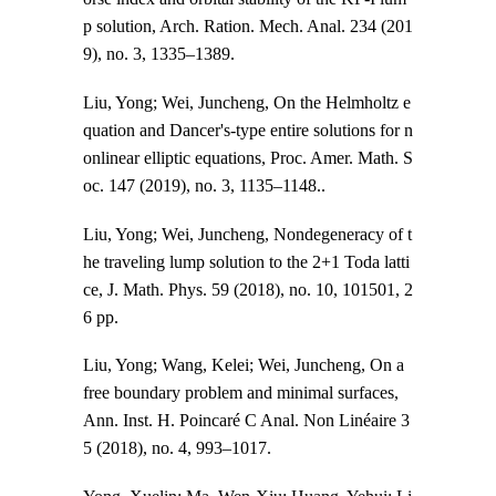
p solution, Arch. Ration. Mech. Anal. 234 (201
9), no. 3, 1335–1389.
Liu, Yong; Wei, Juncheng, On the Helmholtz e
quation and Dancer's-type entire solutions for n
onlinear elliptic equations, Proc. Amer. Math. S
oc. 147 (2019), no. 3, 1135–1148..
Liu, Yong; Wei, Juncheng, Nondegeneracy of t
he traveling lump solution to the 2+1 Toda latti
ce, J. Math. Phys. 59 (2018), no. 10, 101501, 2
6 pp.
Liu, Yong; Wang, Kelei; Wei, Juncheng, On a
free boundary problem and minimal surfaces,
Ann. Inst. H. Poincaré C Anal. Non Linéaire 3
5 (2018), no. 4, 993–1017.