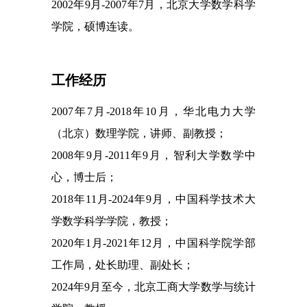
2002
年
9
月
-200
7
年
7
月，北京大学数学科学
学院，硕博连读
。
工作经历
20
0
7
年
7
月
-
2018
年
10
月，
华北电力大学
（北京）数理学院
，
讲师、副教授
；
2008
年
9
月
-
2011
年
9
月，
智利大学数学中
心
，
博士后
；
20
1
8
年
11
月
-
20
2
4
年
9
月，
中国科学技术大
学数学科学学院
，
教授
；
20
20
年
1
月
-202
1
年
12
月
，中国科学院学部
工作局，处长助理、副处长；
20
2
4
年
9
月
至今
，北京工商大学数学与统计