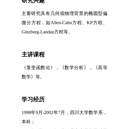
研究兴趣
主要研究具有几何或物理背景的椭圆型偏
微分方程，如
Allen-Cahn
方程、
KP
方程、
Ginzburg-Landau
方程等。
主讲课程
《
复变函数论》，《数学分析》，《高等
数学》等
。
学习经历
1998
年
9
月
-2002
年
7
月，
四川大学数学系
，
本科
；